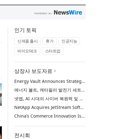
인기 토픽
신제품 출시
휴가
인공지능
바이오테크
스타트업
상장사 보도자료
Energy Vault Announces Strategic Agreement to Deploy 1.25 GW of Integrated Power Infrastructure for Hyperscaler AI Data Center with Leading Power Generation EPC Deploying Caterpillar Gensets
에너지 볼트, 캐터필러 발전기 세트 배치 중인 선도적인 발전 EPC를 통해 하이퍼스케일러 AI 데이터센터를 위한 1.25 GW 통합 전력 인프라 구축을 위한 전략적 계약 체결
넷앱, AI 시대의 사이버 복원력 및 데이터 보호 강화를 위해 젯스트림 소프트웨어 인수
NetApp Acquires JetStream Software to Advance Cyber Resilience and Data Protection for the AI Era
China’s Commerce Innovation Is Reshaping Global Retail
전시회