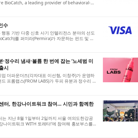
e BioCatch, a leading provider of behavioral-
fraud intelligence, from funds advised by Permira
인수
: V)는 행동 기반 다중 신호 사기 인텔리전스 분야의 선도
Catch)를 퍼미라(Permira)가 자문하는 펀드 및 기
 24억달러에 인수하기 위한 최종 계약을 체결했다
분·정수리 냄새·볼륨 한 번에 잡는 ‘노세범 미
 출시
기업 더파운더즈(각자대표 이선형, 이창주)가 운영하
드 프롬랩스(FROM LABS)가 두피 유분과 정수리 냄
을 효과적으로 케어하는 신제품 ‘노세범 미스트 드라이
터, 한강나이트워크 참여… 시민과 함께한
 지난 8월 1일부터 2일까지 서울 여의도한강공
한강나이트워크 WITH 토레타!’​에 참여해 홍보부스를
통하는 시간을 가졌다. 이번 행사는 건강한 걷기 문