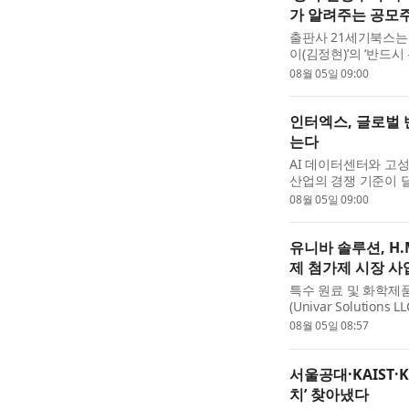
가 알려주는 공모주
출판사 21세기북스는 
이(김정현)’의 ‘반드
하고 주식보다 안전한 
08월 05일 09:00
혔...
인터엑스, 글로벌 
는다
AI 데이터센터와 고
산업의 경쟁 기준이 달
올해 2월 글로벌 반도
08월 05일 09:00
했...
유니바 솔루션, H.
제 첨가제 시장 사
특수 원료 및 화학제
(Univar Solutio
의 역사를 지닌 전문 
08월 05일 08:57
인수를 ...
서울공대·KAIST·
치’ 찾아냈다