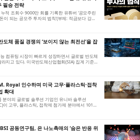
 필승 전략
누적 조회수 9000만 회를 기록한 유튜버 ‘공모주린
시 돈이 되는 공모주 투자의 법칙’(부제: 적금보다 강력
공모주 투자의 모든 것)을 8월 5일 출간한다고 밝
반도체 품질 경쟁의 ‘보이지 않는 최전선’을 잡
성능 컴퓨팅 시장이 빠르게 성장하면서 글로벌 반도체
라지고 있다. 미국반도체산업협회(SIA) 집계 기준
체 매출은 888억달러로 전년 동월 대비 61.8% 급증
M. Royal 인수하며 미국 고무·플라스틱·접착
업 확대
품 분야의 글로벌 솔루션 기업인 유니바 솔루션
ns LLC)이 고무, 플라스틱, 접착제 첨가제 분야에서 101년
유통업체 H.M. Royal을 인수했다고 발표했다. 이번
KBSI 공동연구팀, 은 나노촉매의 ‘숨은 반응 위