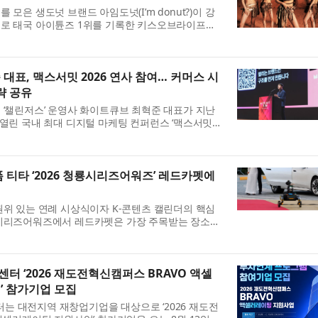
 모은 생도넛 브랜드 아임도넛(I’m donut?)이 강
로 태국 아이튠즈 1위를 기록한 키스오브라이프
의 새 싱글 앨범 ‘SWEAT’이 가진 뜨거운 여름의 무드와 만
대표, 맥스서밋 2026 연사 참여… 커머스 시
략 공유
 ‘챌린저스’ 운영사 화이트큐브 최혁준 대표가 지난
 열린 국내 최대 디지털 마케팅 컨퍼런스 ‘맥스서밋
2026’에서 연사로 나서, 커머스 환경에서 브랜드의 실제
 티타 ‘2026 청룡시리즈어워즈’ 레드카펫에
권위 있는 연례 시상식이자 K-콘텐츠 캘린더의 핵심
시리즈어워즈에서 레드카펫은 가장 주목받는 장소이
열린 2026년 청룡시리즈어워즈 행사에서는 로보틱스
 ‘2026 재도전혁신캠퍼스 BRAVO 액셀
’ 참가기업 모집
 대전지역 재창업기업을 대상으로 ‘2026 재도전