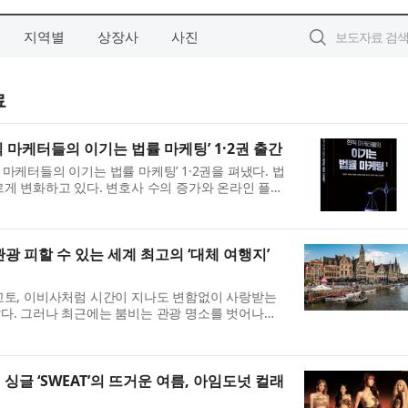
지역별
상장사
사진
료
 마케터들의 이기는 법률 마케팅’ 1·2권 출간
마케터들의 이기는 법률 마케팅’ 1·2권을 펴냈다. 법
르게 변화하고 있다. 변호사 수의 증가와 온라인 플랫
반 검색 환경의 확산은 로펌과 변호사에게도 새로운 ...
광 피할 수 있는 세계 최고의 ‘대체 여행지’
교토, 이비사처럼 시간이 지나도 변함없이 사랑받는
다. 그러나 최근에는 붐비는 관광 명소를 벗어나려
 증가하고 있다. 점점 더 많은 여행객이 인파와 긴
싱글 ‘SWEAT’의 뜨거운 여름, 아임도넛 컬래