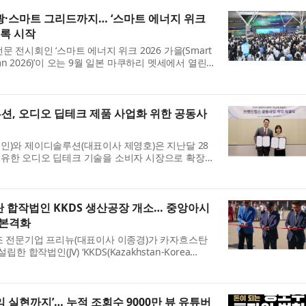
·스마트 그리드까지… ‘스마트 에너지 위크
등록 시작
 전시회인 ‘스마트 에너지 위크 2026 가을(Smart
tumn 2026)’이 오는 9월 일본 마쿠하리 멧세에서 열린
소, 에너지저장장치(ESS), 태양광, 풍력, 스마트 그
션, 오디오 딥테크 제품 사업화 위한 공동사
인)와 제이디솔루션(대표이사 제영호)은 지난달 28
유한 오디오 딥테크 기술을 소비자 시장으로 확장하
·마케팅·유통 공동사업 계약을 체결했다고 5일 밝혔
 합작법인 KKDS 생산공장 개소… 중앙아시
 본격화
조 전문기업 프리뉴(대표이사 이종경)가 카자흐스탄
한 합작법인(JV) ‘KKDS(Kazakhstan-Korea
)’의 생산공장을 정식 개소하고, 중앙아시아 드론 시장 공
 실현까지’… 누적 조회수 9000만 뷰 유튜버