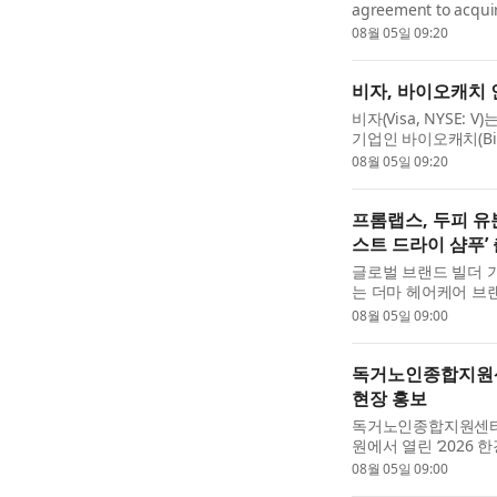
agreement to acquir
first, multi-signal 
08월 05일 09:20
and other share...
비자, 바이오캐치 
비자(Visa, NYSE
기업인 바이오캐치(Bio
타 주주들로부터 현금
08월 05일 09:20
고 ...
프롬랩스, 두피 유
스트 드라이 샴푸’
글로벌 브랜드 빌더 
는 더마 헤어케어 브랜
새, 모발 볼륨 고민
08월 05일 09:00
샴...
독거노인종합지원센
현장 홍보
독거노인종합지원센터는
원에서 열린 ‘2026 
운영하며 시민들과 소
08월 05일 09:00
화 확...