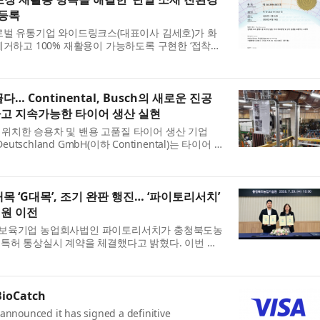
 등록
로벌 유통기업 와이드링크스(대표이사 김세호)가 화
제거하고 100% 재활용이 가능하도록 구현한 ‘접착제
 필름, 이의 제조방법 및 상기 필름을 포함하는 포장
… Continental, Busch의 새로운 진공
고 지속가능한 타이어 생산 실현
)에 위치한 승용차 및 밴용 고품질 타이어 생산 기업
n Deutschland GmbH(이하 Continental)는 타이어 제
기(Textile Cutting Machine)의 핸들링 작업에
 ‘G대목’, 조기 완판 행진… ‘파이토리서치’
원 이전
보육기업 농업회사법인 파이토리서치가 충청북도농
특허 통상실시 계약을 체결했다고 밝혔다. 이번 계
 사과대목 기내 대량증식 배양 방법’에 대한 조직배양
BioCatch
 announced it has signed a definitive