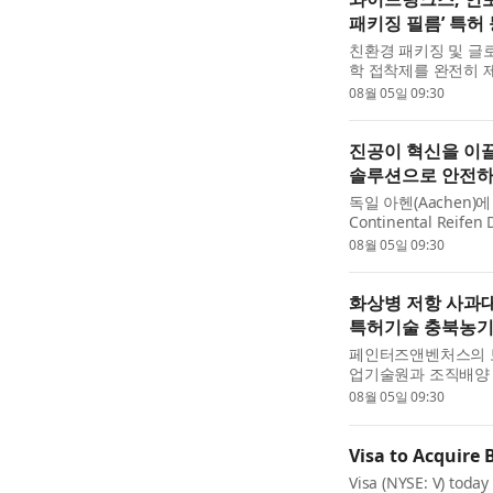
패키징 필름’ 특허
친환경 패키징 및 글
학 접착제를 완전히 
프리 플렉서블 패키징
08월 05일 09:30
지’...
진공이 혁신을 이끌다
솔루션으로 안전하
독일 아헨(Aachen
Continental Reife
조 공정 중 텍스타일 절단
08월 05일 09:30
Busch Va...
화상병 저항 사과대목
특허기술 충북농기
페인터즈앤벤처스의 
업기술원과 조직배양 
약은 ‘화상병 저항성
08월 05일 09:30
특허...
Visa to Acquire 
Visa (NYSE: V) today