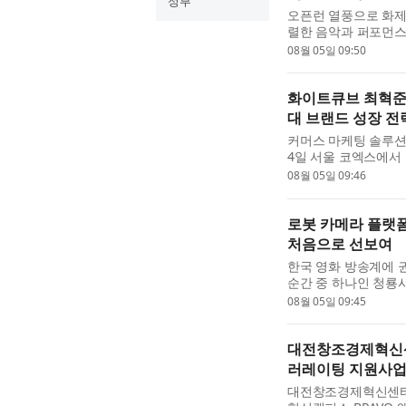
정부
오픈런 열풍으로 화제를
렬한 음악과 퍼포먼스
(KISS OF LIFE)
08월 05일 09:50
났다. 아...
화이트큐브 최혁준 
대 브랜드 성장 전
커머스 마케팅 솔루션
4일 서울 코엑스에서
(MAX Summit) 
08월 05일 09:46
구매...
로봇 카메라 플랫폼
처음으로 선보여
한국 영화 방송계에 
순간 중 하나인 청룡
다. 최근 인천에서 
08월 05일 09:45
촬영 ...
대전창조경제혁신센터
러레이팅 지원사업
대전창조경제혁신센터는