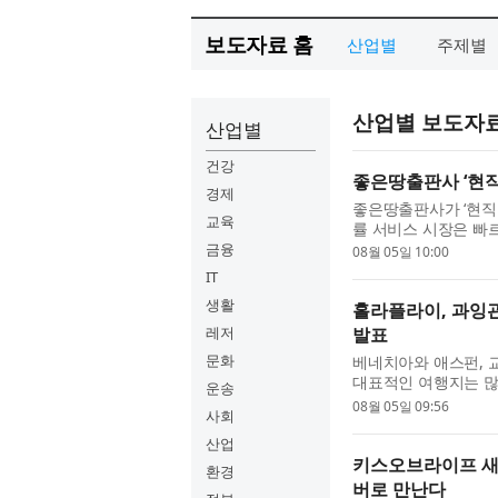
보도자료 홈
산업별
주제별
산업별 보도자
산업별
건강
좋은땅출판사 ‘현직
경제
좋은땅출판사가 ‘현직 
교육
률 서비스 시장은 빠
폼의 고도화, AI 기
금융
08월 05일 10:00
IT
생활
홀라플라이, 과잉관
레저
발표
문화
베네치아와 애스펀, 
대표적인 여행지는 많
운송
는 여행 수요도 빠르게
08월 05일 09:56
사회
대...
산업
키스오브라이프 새 
환경
버로 만난다