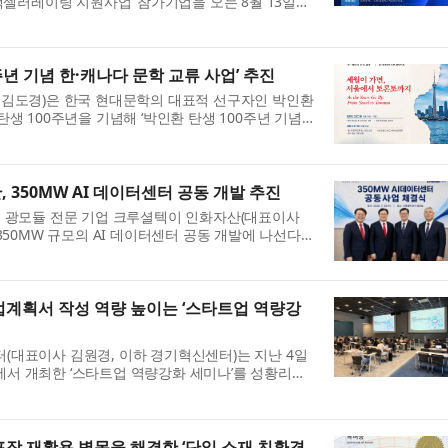
액셀러레이팅 지원사업’ 참가기업을 오는 8월 13일까
. 이번 사업은 대전지역 재창업기업을 발굴해 정밀
주년 기념 한·캐나다 문학 교류 사업’ 추진
김도경)은 한국 현대문학의 대표적 선구자인 박인환
인의 탄생 100주년을 기념해 ‘박인환 탄생 100주년 기념
사업’을 8월부터 11월까지 본격 추진한다고 밝혔다.
 350MW AI 데이터센터 공동 개발 추진
 광모듈 전문 기업 크루셜텍이 인화자산(대표이사
350MW 규모의 AI 데이터센터 공동 개발에 나선다.
30일 본사 회의실에서 인화자산과 ‘350MW AI 데이
계획서 작성 역량 높이는 ‘스타트업 역량강
대표이사 김원경, 이하 경기혁신센터)는 지난 4일
 개최한 ‘스타트업 역량강화 세미나’를 성황리에
 이번 세미나는 예비·초기 창업자의 사업계획서 작
장 재활용 병목을 해결한 ‘단일 소재 친환경