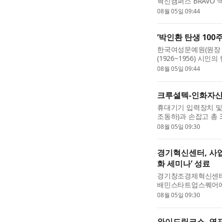
혁신캠퍼스 BRAVO 
지 모집한다고 밝혔다
08월 05일 09:44
진단, 비...
‘박인환 탄생 100
한국여성문예원(원장 
(1926~1956) 시
한·캐나다 문학 교류 
08월 05일 09:44
서...
크루셜텍-인화자산,
휴대기기 입력장치 및
조동하)과 손잡고 총 
크루셜텍은 지난 7월 
08월 05일 09:30
터센터 ...
경기혁신센터, 사업
화 세미나’ 성료
경기창조경제혁신센터(
배민스타트업스퀘어에서
마무리했다고 밝혔다.
08월 05일 09:30
성 ...
와이드링크스, 연포