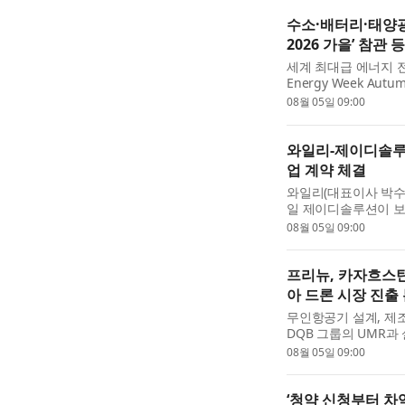
수소·배터리·태양광
2026 가을’ 참관 
세계 최대급 에너지 전문
Energy Week Au
다. 이번 전시회에는 수
08월 05일 09:00
리드...
와일리-제이디솔루
업 계약 체결
와일리(대표이사 박수
일 제이디솔루션이 보
기 위한 B2C 브랜딩
08월 05일 09:00
다. 이...
프리뉴, 카자흐스탄
아 드론 시장 진출
무인항공기 설계, 제
DQB 그룹의 UMR과 설립
Drone Systems
08월 05일 09:00
략을 위한 현...
‘청약 신청부터 차익