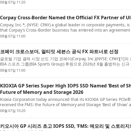
CEO인 존 V. 오일러(John V. O...
08월 07일 11:20
Corpay Cross-Border Named the Official FX Partner of U
Corpay, Inc.*, (NYSE: CPAY) a global leader in corporate payments, i
that Corpay’s Cross-Border business has entered into an agreement 
a new global rugby sevens cha...
08월 07일 11:00
코페이 크로스보더, 얼티밋 세븐스 공식 FX 파트너로 선정
글로벌 기업 결제 시장 선도 기업 코페이(Corpay, Inc.)(NYSE: CPAY)[
BIA 스포츠 그룹(BIA Sports Group) 후원으로 2026년 8월 출범하는 
피언십인 ‘얼티밋 세븐스(Ulti...
08월 07일 11:00
KIOXIA GP Series Super High IOPS SSD Named ‘Best of S
Future of Memory and Storage 2026
Kioxia Corporation today announced that its KIOXIA GP Series PCI
received the FMS: the Future of Memory and Storage ‘Best of Show’ 
‘Specialized Storage’ category. The Best of Sho...
08월 07일 10:20
키오시아 GP 시리즈 초고 IOPS SSD, ‘FMS: 메모리 및 스토리지