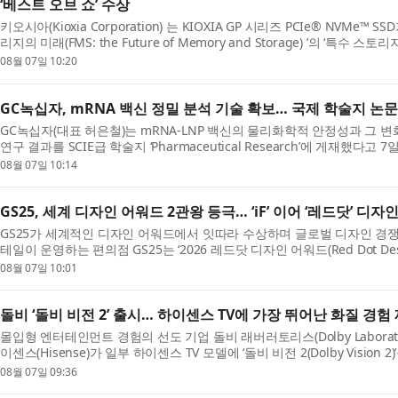
‘베스트 오브 쇼’ 수상
키오시아(Kioxia Corporation) 는 KIOXIA GP 시리즈 PCIe® NVMe™ S
리지의 미래(FMS: the Future of Memory and Storage) ’의 ‘특수 스토리지(
Storage)’ 부문에서 ‘베스트 오브 쇼(Bes...
08월 07일 10:20
GC녹십자, mRNA 백신 정밀 분석 기술 확보… 국제 학술지 논문
GC녹십자(대표 허은철)는 mRNA-LNP 백신의 물리화학적 안정성과 그 
연구 결과를 SCIE급 학술지 ‘Pharmaceutical Research’에 게재했다고 
은 감염병 대유행 시 신속한 개발과...
08월 07일 10:14
GS25, 세계 디자인 어워드 2관왕 등극… ‘iF’ 이어 ‘레드닷’ 디
GS25가 세계적인 디자인 어워드에서 잇따라 수상하며 글로벌 디자인 경쟁
테일이 운영하는 편의점 GS25는 ‘2026 레드닷 디자인 어워드(Red Dot Desi
커뮤니케이션 부문에서 본상을 수...
08월 07일 10:01
돌비 ‘돌비 비전 2’ 출시… 하이센스 TV에 가장 뛰어난 화질 경험
몰입형 엔터테인먼트 경험의 선도 기업 돌비 래버러토리스(Dolby Laborator
이센스(Hisense)가 일부 하이센스 TV 모델에 ‘돌비 비전 2(Dolby Vision 
어 업데이트를 통해 더 많...
08월 07일 09:36