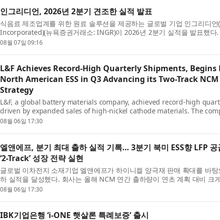
인그리디언, 2026년 2분기 견조한 실적 발표
식음료 제조업계를 위한 원료 솔루션을 제공하는 글로벌 기업 인그리디언(In
Incorporated)(뉴욕증권거래소: INGR)이 2026년 2분기 실적을 발표했
장, 최고경영자(CEO)인 짐 잘리(Jim Zalli...
08월 07일 09:16
L&F Achieves Record-High Quarterly Shipments, Begins 
North American ESS in Q3 Advancing its Two-Track NCM
Strategy
L&F, a global battery materials company, achieved record-high quar
driven by expanded sales of high-nickel cathode materials. The co
NCM shipments to significantly surpass ...
08월 06일 17:30
엘앤에프, 분기 최대 출하 실적 기록… 3분기 북미 ESS향 LFP 공
‘2-Track’ 성장 전략 실현
글로벌 이차전지 소재기업 엘앤에프가 하이니켈 양극재 판매 확대를 바탕으
하 실적을 달성했다. 회사는 올해 NCM 연간 출하량이 연초 계획 대비 크
으며, 3분기부터는 북미 ESS...
08월 06일 17:30
IBK기업은행 ‘i-ONE 햇살론 특례보증’ 출시