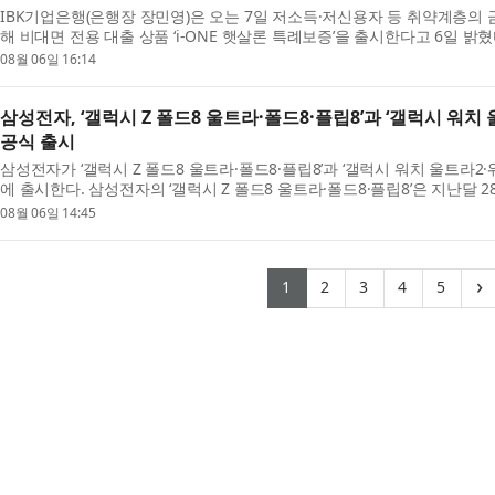
IBK기업은행(은행장 장민영)은 오는 7일 저소득·저신용자 등 취약계층의 
해 비대면 전용 대출 상품 ‘i-ONE 햇살론 특례보증’을 출시한다고 6일 밝혔
월 출시한 대면 전용 상품 ‘...
08월 06일 16:14
삼성전자, ‘갤럭시 Z 폴드8 울트라·폴드8·플립8’과 ‘갤럭시 워치 
공식 출시
삼성전자가 ‘갤럭시 Z 폴드8 울트라·폴드8·플립8’과 ‘갤럭시 워치 울트라2·
에 출시한다. 삼성전자의 ‘갤럭시 Z 폴드8 울트라·폴드8·플립8’은 지난달 2
일간 진행된 사전 판매에서...
08월 06일 14:45
(current)
(current)
(current)
(current)
(curr
›
1
2
3
4
5