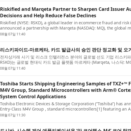
Riskified and Marqeta Partner to Sharpen Card Issuer A
Decisions and Help Reduce False Declines
Riskified (NYSE: RSKD), a global leader in ecommerce fraud and risk 
announced a partnership with Marqeta (NASDAQ: MQ), the global m
platform, to give card issuers on Mar...
08월 07일 11:40
리스키파이드-마르케타, 카드 발급사의 승인 판단 정교화 및 오
전자상거래 사기 및 리스크 인텔리전스 분야의 글로벌 선도 기업 리스키파이드 (Ri
RSKD)는 글로벌 현대식 카드 발급 플랫폼 마르케타 (Marqeta, 나스닥:
다고 발표했다. 이번 협력을...
08월 07일 11:40
Toshiba Starts Shipping Engineering Samples of TXZ+™ F
M4V Group, Standard Microcontrollers with Arm® Corte
System Control Applications
Toshiba Electronic Devices & Storage Corporation (“Toshiba”) has a
Entry-Class M4V Group , standard microcontrollers[1] featuring a
core with a floating-point unit (FPU)...
08월 07일 11:30
도시바, 시스템 제어 애플리케이션용 ‘암 코어텍스-M4’ 코어 