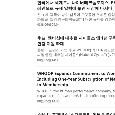
한국에서 세계로… 나이버테크놀로지스, PFAS
레인으로 규제 압박에 놓인 시장에 나서다
전 세계 각국이 방수 섬유에 오랫동안 쓰여온 합성화
화합물, 일명 영구화학물질)’에 대한 규제를 강화하
나이버테크놀로지스(Niber Technologies Pte. L
08월 06일 09:04
...
후프, 멤버십에 내추럴 사이클스 앱 1년 
건강 지원 확대
휴먼 퍼포먼스 기업 후프(WHOOP) 가 FDA 승인
피임 앱인 내추럴 사이클스(Natural Cycles°) (
건강 관련 제품군을 확장한다고 발표했다. 후프는
08월 05일 14:30
내...
WHOOP Expands Commitment to Wome
Including One-Year Subscription of Na
in Membership
WHOOP , the human performance company, t
expansion of its women’s health offering thro
with Natural Cycles° (NC°), the only FDA-clea
08월 05일 14:30
birth control app. WHO...
스테츠, 훈제박스 ‘스모키타워’ 일본 마쿠아