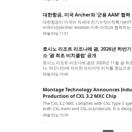
을 개...
대한항공, 미국 Archer와 ‘군용 AAM’ 협력
대한항공이 미국의 차세대 전기수직이착륙기(eVTO
비에이션(Archer Aviation·이하 아처)과 협력하는 
Air Mobility·미래 항공 모빌리티) 사업이 국내
08월 03일 11:07
다. 해...
호시노 리조트 리조나레 괌, 2026년 하반기
소 ‘괌 최초 비치클럽’ 공개
호시노 리조트 리조나레 괌은 2026년 11월 괌 
다. 하갓냐만에 자리한 프라이빗 비치를 중심으로
럽은 괌의 자연과 차모로(Chamorro) 문화를 경
08월 03일 10:46
츠를 ...
Montage Technology Announces Indust
Production of CXL 3.2 MXC Chip
The CXL 3.2 MXC complies with CXL Type 3 spec
both CXL.mem and CXL.io protocols. It is desi
and CXL 3.2 protocol support, delivering data t
08월 02일 10:50
64 GT...