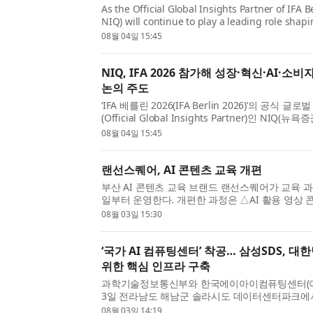
As the Official Global Insights Partner of IFA 
NIQ) will continue to play a leading role shap
discussions , bringing together data, AI-driven
08월 04일 15:45
human insig...
NIQ, IFA 2026 참가해 성장·혁신·AI·소
논의 주도
‘IFA 베를린 2026(IFA Berlin 2026)’의 공식
(Official Global Insights Partner)인 NIQ
터, AI 기반 인텔리전스, 인간의 통찰력을 결합해 
08월 04일 15:45
을 재...
랜선스퀘어, AI 콘텐츠 교육 개편
부산 AI 콘텐츠 교육 브랜드 랜선스퀘어가 교육 과
일부터 운영한다. 개편한 과정은 △AI 활용 영상 콘
쇼핑몰 운영 △AI 마케팅 세 가지다. 각 과정은 4
08월 03일 15:30
구성...
‘국가 AI 컴퓨팅센터’ 착공… 삼성SDS, 대
위한 핵심 인프라 구축
과학기술정보통신부와 한국에이아이컴퓨팅센터(이하
3일 전라남도 해남군 솔라시도 데이터센터파크에서 
도약을 위한 핵심 AI 인프라 구축 프로젝트인 ‘국가
08월 03일 14:19