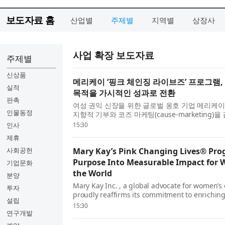
보도자료 홈
산업별
주제별
지역별
상장사
사업 확장 보도자료
주제별
신상품
메리케이 ‘핑크 체인징 라이브즈’ 프로그램,
실적
목적을 가시적인 성과로 전환
판촉
여성 권익 신장을 위한 글로벌 옹호 기업 메리케이(Mar
인물동정
지향적 기부와 코즈 마케팅(cause-marketing
의미 있고 측정 가능한 영향력을 창출하는 다각
인사
15:30
...
제휴
사회공헌
Mary Kay’s Pink Changing Lives® Pro
Purpose Into Measurable Impact for
기업문화
the World
분양
Mary Kay Inc. , a global advocate for women
투자
proudly reaffirms its commitment to enriching
설립
worldwide through its signature Pink Changin
15:30
multi-faceted global in...
연구개발