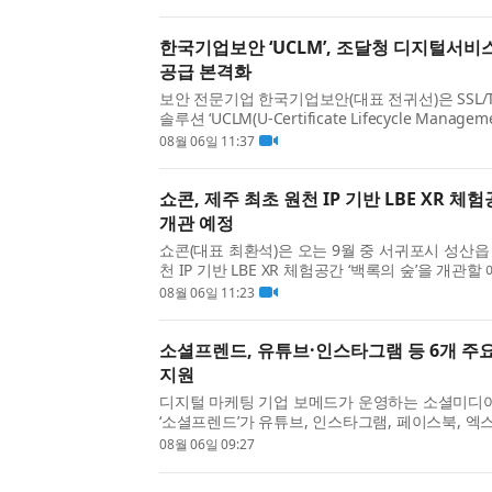
혔...
한국기업보안 ‘UCLM’, 조달청 디지털서
공급 본격화
보안 전문기업 한국기업보안(대표 전귀선)은 SSL/
솔루션 ‘UCLM(U-Certificate Lifecycle Mana
비스몰에 공식 등록됐다고 밝혔다. 이번 등록으로
08월 06일 11:37
지털...
쇼콘, 제주 최초 원천 IP 기반 LBE XR 체험
개관 예정
쇼콘(대표 최환석)은 오는 9월 중 서귀포시 성산읍
천 IP 기반 LBE XR 체험공간 ‘백록의 숲’을 개관할
록의 숲’은 관람객이 전시를 바라보는 데 머무르지 않
08월 06일 11:23
용...
소셜프렌드, 유튜브·인스타그램 등 6개 주요
지원
디지털 마케팅 기업 보메드가 운영하는 소셜미디어(
‘소셜프렌드’가 유튜브, 인스타그램, 페이스북, 엑스(X
개 주요 소셜미디어의 마케팅 서비스를 한곳에서 
08월 06일 09:27
환...