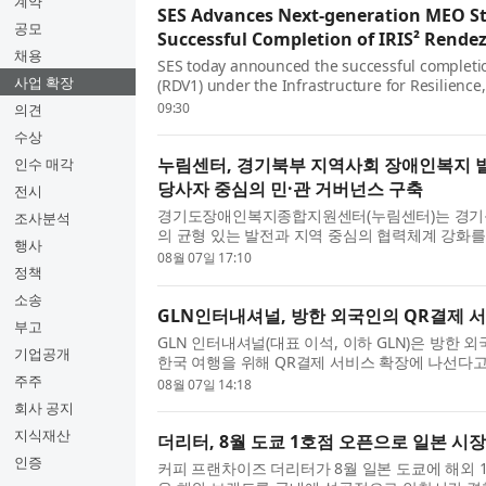
계약
SES Advances Next-generation MEO St
공모
Successful Completion of IRIS² Rendez
채용
SES today announced the successful completi
사업 확장
(RDV1) under the Infrastructure for Resilience,
and Security by Satellite (IRIS²) programme, m
09:30
의견
milestone in the pr...
수상
누림센터, 경기북부 지역사회 장애인복지 
인수 매각
당사자 중심의 민·관 거버넌스 구축
전시
경기도장애인복지종합지원센터(누림센터)는 경
조사분석
의 균형 있는 발전과 지역 중심의 협력체계 강화를 
행사
부 장애인복지서비스 발전 협의체’(이하 협의체)를
08월 07일 17:10
정책
협...
소송
GLN인터내셔널, 방한 외국인의 QR결제 
부고
GLN 인터내셔널(대표 이석, 이하 GLN)은 방한 
기업공개
한국 여행을 위해 QR결제 서비스 확장에 나선다고
확장은 서울페이 운영 사업자인 쿠콘과의 제휴를
주주
08월 07일 14:18
가맹...
회사 공지
지식재산
더리터, 8월 도쿄 1호점 오픈으로 일본 시장
인증
커피 프랜차이즈 더리터가 8월 일본 도쿄에 해외 