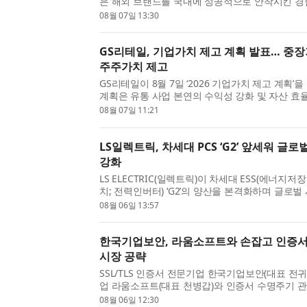
은 해외 브랜드를 국내에 성공적으로 안착시킨 경
내 확장을 이끈 실행력을 갖춘 임원진이 직접 주
08월 07일 13:30
다. ...
GS리테일, 기업가치 제고 계획 발표… 중장
주주가치 제고
GS리테일이 8월 7일 ‘2026 기업가치 제고 계획’
계획은 유통 사업 본연의 수익성 강화 및 자산 효
삼아 기업의 본질적인 가치를 제고하고 주주환원
08월 07일 11:21
...
LS일렉트릭, 차세대 PCS ‘G2’ 앞세워 글로
강화
LS ELECTRIC(일렉트릭)이 차세대 ESS(에너지저
치; 전력인버터) ‘G2’의 양산을 본격화하며 글로벌
다. LS일렉트릭은 지난 5일 충남 천안사업장 D
08월 06일 13:57
을 비롯...
한국기업보안, 라움소프트와 손잡고 인증서
시장 공략
SSL/TLS 인증서 전문기업 한국기업보안(대표 전귀
업 라움소프트(대표 천병갑)와 인증서 수명주기 관리
‘UCLM’의 일본 시장 진출을 위한 전략적 업무협약
08월 06일 12:30