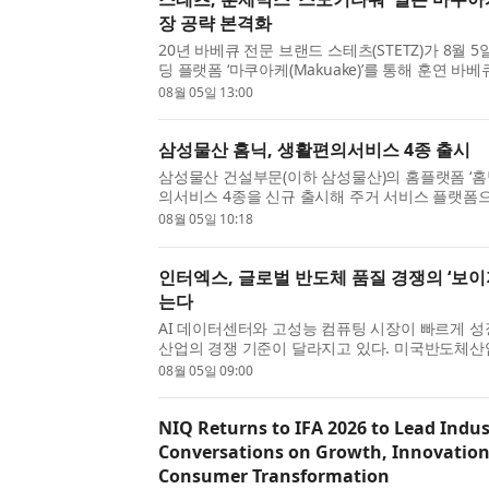
장 공략 본격화
20년 바베큐 전문 브랜드 스테츠(STETZ)가 8월 
딩 플랫폼 ‘마쿠아케(Makuake)’를 통해 훈연 바
(Smoki Tower)’를 선보이며 일본 시장 공략에
08월 05일 13:00
다. 이...
삼성물산 홈닉, 생활편의서비스 4종 출시
삼성물산 건설부문(이하 삼성물산)의 홈플랫폼 ‘홈닉(
의서비스 4종을 신규 출시해 주거 서비스 플랫폼
다. 삼성물산은 생활 밀착형 서비스 기업과의 제휴
08월 05일 10:18
수...
인터엑스, 글로벌 반도체 품질 경쟁의 ‘보이
는다
AI 데이터센터와 고성능 컴퓨팅 시장이 빠르게 
산업의 경쟁 기준이 달라지고 있다. 미국반도체산업협
올해 2월 글로벌 반도체 매출은 888억달러로 전년 
08월 05일 09:00
했...
NIQ Returns to IFA 2026 to Lead Indus
Conversations on Growth, Innovation
Consumer Transformation