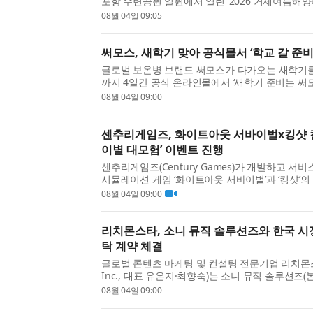
포항 수변공원 일원에서 열린 ‘2026 거제여름해양
과 스마트 IoT 스캐너를 병행한 인파관리 시스템
08월 04일 09:05
증하...
써모스, 새학기 맞아 공식몰서 ‘학교 갈 준비
글로벌 보온병 브랜드 써모스가 다가오는 새학기를 
까지 4일간 공식 온라인몰에서 ‘새학기 준비는 써모
비 끝!’ 기획전을 진행한다. 이번 기획전은 새학기
08월 04일 09:00
자...
센추리게임즈, 화이트아웃 서바이벌x킹샷 
이별 대모험’ 이벤트 진행
센추리게임즈(Century Games)가 개발하고 
시뮬레이션 게임 ‘화이트아웃 서바이벌’과 ‘킹샷’
‘쌍둥이별 대모험’을 진행한다. 이번 컬래버레이션
08월 04일 09:00
벌’...
리치몬스타, 소니 뮤직 솔루션즈와 한국 시
탁 계약 체결
글로벌 콘텐츠 마케팅 및 컨설팅 전문기업 리치몬스타
Inc., 대표 유은지·최향숙)는 소니 뮤직 솔루션즈(
이하 SMS)가 다각도로 전개하는 이벤트 솔루션 사
08월 04일 09:00
국내...