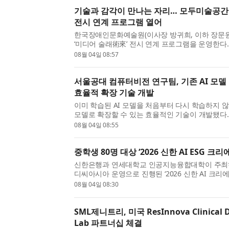
기술과 감각이 만나는 자리… 모두미술공간 
전시 연계 프로그램 열어
한국장애인문화예술원(이사장 방귀희, 이하 장문
‘미디어 술래術來’ 전시 연계 프로그램을 운영한다.
스, 교육 등 기술과 예술이 어우러진 감각을 직접
08월 04일 08:57
있...
서울공대 컴퓨터비전 연구팀, 기존 AI 모델
효율적 확장 기술 개발
이미 학습된 AI 모델을 처음부터 다시 학습하지 않고
모델로 확장할 수 있는 효율적인 기술이 개발됐다
전기정보공학부 한보형 교수 연구팀은 LG AI연
08월 04일 08:55
된 A...
중학생 80명 대상 ‘2026 신한 AI ESG 크
신한은행과 연세대학교 인공지능융합대학이 주최하
디씨아시아 운영으로 진행된 ‘2026 신한 AI 크리에
부터 8월 1일까지 3일간 연세대학교 신촌캠퍼스
08월 04일 08:30
다. 이...
SML제니트리, 미국 ResInnova Clinical D
Lab 파트너십 체결