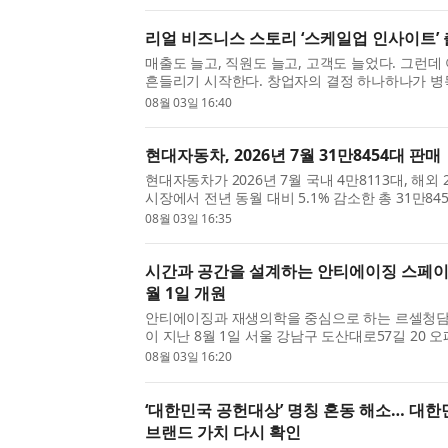
다...
리얼 비즈니스 스토리 ‘스케일업 인사이트’
매출도 늘고, 직원도 늘고, 고객도 늘었다. 그런데
흔들리기 시작한다. 창업자의 결정 하나하나가 병
퇴사하면 그의 머릿속에만 있던 노하우까지 통째로
08월 03일 16:40
품...
현대자동차, 2026년 7월 31만8454대 판매
현대자동차가 2026년 7월 국내 4만8113대, 해외 
시장에서 전년 동월 대비 5.1% 감소한 총 31만84
해 같은 기간과 비교해 국내 판매는 14.4% 감소했으
08월 03일 16:35
감소한...
시간과 공간을 설계하는 안티에이징 스페이
월 1일 개원
안티에이징과 재생의학을 중심으로 하는 르셀청담
이 지난 8월 1일 서울 강남구 도산대로57길 20
료를 시작했다. 르셀청담의원은 개원 당일 정·재
08월 03일 16:20
초청...
‘대한민국 공헌대상’ 명칭 혼동 해소… 대한
브랜드 가치 다시 확인