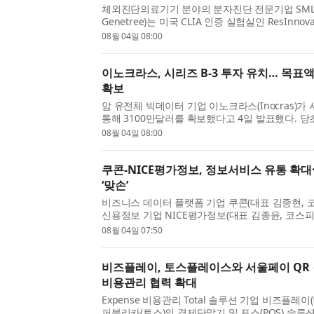
체외진단의료기기 분야의 분자진단 전문기업 SML
Genetree)는 미국 CLIA 인증 실험실인 ResInnova Cl
와 미국 시장 내 분자진단 제품 공급 및 현지 협력
08월 04일 08:00
을 체결했다고 ...
이노크라스, 시리즈 B-3 투자 유치… 목표액
확보
암 유전체 빅데이터 기업 이노크라스(Inocras)가 
통해 3100만달러를 확보했다고 4일 발표했다. 당
어서는 규모다. 이노크라스는 암 환자의 전장유전
08월 04일 08:00
오인...
쿠콘-NICE평가정보, 정보서비스 유통 확대
‘맞손’
비즈니스 데이터 플랫폼 기업 쿠콘(대표 김종현, 코스
신용정보 기업 NICE평가정보(대표 김종윤, 코스피 
유통 확대 및 데이터 기반 신규 사업 발굴을 위한 
08월 04일 07:50
을 ...
비즈플레이, 토스플레이스와 서울페이 QR 
비용관리 협력 확대
Expense 비용관리 Total 솔루션 기업 비즈플레
퍼블리카(토스)의 결제단말기 및 포스(POS) 솔루