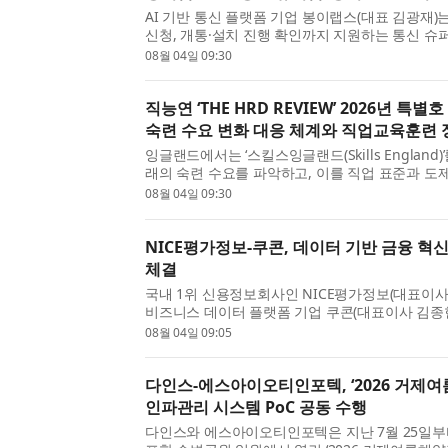
AI 기반 통신 플랫폼 기업 봉이랩스(대표 김광재)
신청, 개통·설치 진행 확인까지 지원하는 통신 슈퍼앱 
는 9월 출시할 예정이라고 4일 밝혔다. 봉이가 취급
08월 04일 09:30
직능연 ‘THE HRD REVIEW’ 2026년 
숙련 수요 변화 대응 체계와 직업교육훈련 
잉글랜드에서는 ‘스킬스잉글랜드(Skills England
래의 숙련 수요를 파악하고, 이를 직업 표준과 도제
육훈련 및 자격 체계에 연계하기 위한 정책적 노력
08월 04일 09:30
공...
NICE평가정보-쿠콘, 데이터 기반 금융 혁신
체결
국내 1위 신용정보회사인 NICE평가정보(대표이사 김
비즈니스 데이터 플랫폼 기업 쿠콘(대표이사 김종현
확대 및 데이터 기반 신규 사업 발굴을 위한 전략적
08월 04일 09:05
결...
다인스-에스아이오티인포텍, ‘2026 거제여
인파관리 시스템 PoC 공동 수행
다인스와 에스아이오티인포텍은 지난 7월 25일부