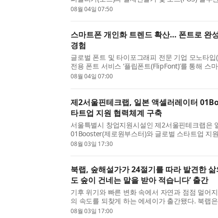
이스(대표 최재호)와 함께 지역사랑상품권 결제 서
08월 04일 07:50
용...
스마트폰 개인화 트렌드 확산… 폰트로 완
경험
글로벌 폰트 및 타이포그래피 전문 기업 모노타입(Mo
전용 폰트 서비스 ‘플립폰트(FlipFont)’를 통해
경험을 확대하고 있다고 밝혔다. 스마트폰은 단순
08월 04일 07:00
인...
제2서울핀테크랩, 일본 액셀러레이터 01Boo
타트업 지원 협력체계 구축
서울특별시 창업지원시설인 제2서울핀테크랩은 
01Booster(제로원부스터)와 글로벌 스타트업 지
활성화를 위한 업무협약(MOU)을 체결했다고 밝혔
08월 03일 17:30
약을 ...
북랩, 숲해설가가 24절기를 따라 발견한 삶
도 숲이 건네는 말을 받아 적습니다’ 출간
기후 위기와 빠른 변화 속에서 자연과 점점 멀어지는
의 속도를 되찾게 하는 에세이가 출간됐다. 북랩
사유를 한 권에 담아낸 ‘오늘도 숲이 건네는 말을 
08월 03일 17:00