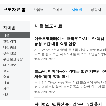
보도자료 홈
산업별
주제별
지역별
상장사
서울 보도자료
지역별
서울
이글루코퍼레이션, 클라우드·AI 보안 핵심 
인천 경기
능형 보안 대응 역량 입증
대전 충남
AI 기반 보안 운영·분석 플랫폼 기업 이글루코퍼
광주 전남
티브 환경의 보안 사각지대를 해소하고 인공지능(A
효율성을 높이는 핵심 특허 4건을 취득했다고 밝
부산 울산 경남
08월 04일 09:37
은 ...
대구 경북
강원
불스원, 미미미누와 ‘역대급 할인 기획전’ 
제품 ‘최대 70%’ 할인
충북
국내 1위 자동차용품 전문 기업 불스원이 구독자 1
전북
버 미미미누와 함께 불스원몰의 다양한 인기 제품을
제주
격에 선보이는 초대형 기획전 ‘불.미.세(불스원몰x
08월 04일 09:32
해외
10...
봉이랩스, AI 통신 슈퍼앱 ‘봉이’ 9월 출시