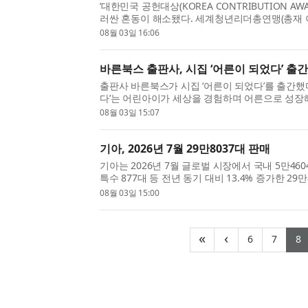
‘대한민국 공헌대상(KOREA CONTRIBUTION AWAR
러싼 혼동이 해소됐다. 세계청년리더총연맹(총재 이산
Federation of Power Leaders, WFPL) 
08월 03일 16:06
장 이치수)는...
바른북스 출판사, 시집 ‘어른이 되었다’ 출간
출판사 바른북스가 시집 ‘어른이 되었다’를 출간했다
다’는 어린아이가 세상을 경험하며 어른으로 성장해
록이다. 살면서 만나는 사람과 자연, 책과 사건 그
08월 03일 15:07
험...
기아, 2026년 7월 29만8037대 판매
기아는 2026년 7월 글로벌 시장에서 국내 5만4604
특수 877대 등 전년 동기 대비 13.4% 증가한 29
매 판매 기준). 이는 지난해 같은 기간과 비교해 국
08월 03일 15:00
해외는...
(current)
(curr
(
«
‹
6
7
8