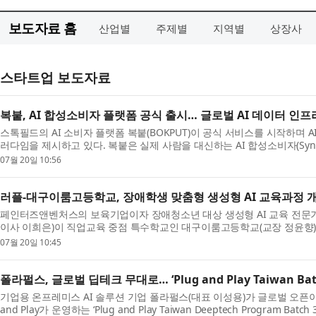
보도자료 홈
산업별
주제별
지역별
상장사
스타트업 보도자료
복붙, AI 합성소비자 플랫폼 공식 출시… 글로벌 AI 데이터 인
스톡필드의 AI 소비자 플랫폼 복붙(BOKPUT)이 공식 서비스를 시작하며 
러다임을 제시하고 있다. 복붙은 실제 사람을 대신하는 AI 합성소비자(Synthet
생성해 기업의 제품 검증, 설문...
07월 20일 10:56
러플-대구이룸고등학교, 장애학생 맞춤형 생성형 AI 교육과정 개
페인터즈앤벤처스의 보육기업이자 장애청소년 대상 생성형 AI 교육 전문기업
이사 이희은)이 직업교육 중점 특수학교인 대구이룸고등학교(교장 정윤향)
량 강화 및 사회참여 확대를 ...
07월 20일 10:45
폴라펄스, 글로벌 딥테크 무대로… ‘Plug and Play Taiwan Bat
기업용 온프레미스 AI 솔루션 기업 폴라펄스(대표 이성용)가 글로벌 오픈이
and Play가 운영하는 ‘Plug and Play Taiwan Deeptech Program Ba