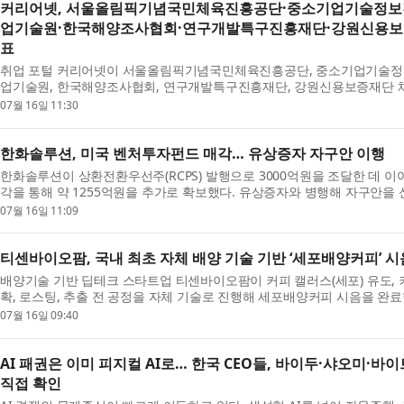
커리어넷, 서울올림픽기념국민체육진흥공단·중소기업기술정보
업기술원·한국해양조사협회·연구개발특구진흥재단·강원신용보증
표
취업 포털 커리어넷이 서울올림픽기념국민체육진흥공단, 중소기업기술정
업기술원, 한국해양조사협회, 연구개발특구진흥재단, 강원신용보증재단 채
했다. 서울올림픽기념국민체육진흥...
07월 16일 11:30
한화솔루션, 미국 벤처투자펀드 매각… 유상증자 자구안 이행
한화솔루션이 상환전환우선주(RCPS) 발행으로 3000억원을 조달한 데 이
각을 통해 약 1255억원을 추가로 확보했다. 유상증자와 병행해 자구안을 
평가사들은 이를 반영해 올해 6...
07월 16일 11:09
티센바이오팜, 국내 최초 자체 배양 기술 기반 ‘세포배양커피’ 시
배양기술 기반 딥테크 스타트업 티센바이오팜이 커피 캘러스(세포) 유도, 
확, 로스팅, 추출 전 공정을 자체 기술로 진행해 세포배양커피 시음을 완료
을 자체 기술로 구현해 시...
07월 16일 09:40
AI 패권은 이미 피지컬 AI로… 한국 CEO들, 바이두·샤오미·바
직접 확인