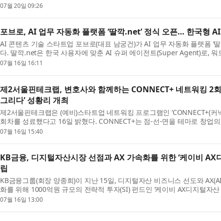
혔다. 폴라펄스는 지난 7월 14...
07월 20일 09:26
포브로, AI 업무 자동화 플랫폼 ‘딸깍.net’ 정식 오픈… 한국형 
AI 콘텐츠 기술 스타트업 포브로(대표 남궁건)가 AI 업무 자동화 플랫폼 ‘딸
다. 딸깍.net은 한국 사용자에 맞춘 AI 슈퍼 에이전트(Super Agent)로, 
부터 이미지·카드뉴스·동영...
07월 16일 16:11
제2서울핀테크랩, 변호사와 함께하는 CONNECT+ 네트워킹 2회
그리다’ 성황리 개최
제2서울핀테크랩은 (예비)스타트업 네트워킹 프로그램인 ‘CONNECT+(커넥
회차를 성료했다고 16일 밝혔다. CONNECT+는 점-선-면을 테마로 창업의 ‘
향’을 그리고, 혁신의 ‘장’을 ...
07월 16일 15:40
KB금융, 디지털자산시장 선점과 AX 가속화를 위한 ‘케이비 AX
립
KB금융그룹(회장 양종희)이 지난 15일, 디지털자산 비즈니스 선도와 AX(AI Tr
화를 위해 1000억원 규모의 전략적 투자(SI) 펀드인 ‘케이비 AX디지털자산 
금융 주요 계열사인 KB국민은...
07월 16일 13:00