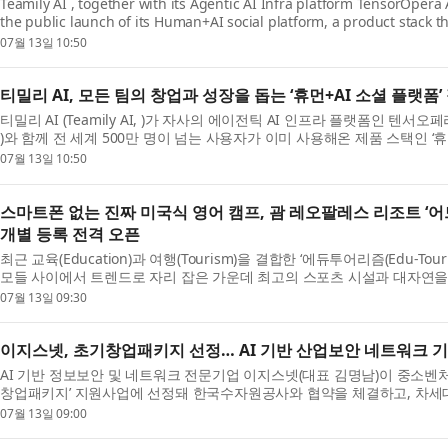
Teamily AI , together with its Agentic AI Infra platform TensorOpera
the public launch of its Human+AI social platform, a product stack t
more than 5 million users ...
07월 13일 10:50
티밀리 AI, 모든 팀의 창업과 성장을 돕는 ‘휴먼+AI 소셜 플랫폼’
티밀리 AI (Teamily AI, )가 자사의 에이전틱 AI 인프라 플랫폼인 텐서오페라 AI
)와 함께 전 세계 500만 명이 넘는 사용자가 이미 사용해온 제품 스택인 ‘휴
(Human+AI Social Platform)...
07월 13일 10:50
스마트폰 없는 진짜 미국식 영어 캠프, 괌 레오팔레스 리조트 ‘어드
개별 등록 전격 오픈
최근 교육(Education)과 여행(Tourism)을 결합한 ‘에듀투어리즘(Edu-Tou
모들 사이에서 트렌드로 자리 잡은 가운데 최고의 스포츠 시설과 대자연
리조트 괌(LeoPalace Resort ...
07월 13일 09:30
이지스넷, 초기창업패키지 선정… AI 기반 산업보안 네트워크 기
AI 기반 정보보안 및 네트워크 전문기업 이지스넷(대표 김명남)이 중소벤처
창업패키지’ 지원사업에 선정돼 한국수자원공사와 협약을 체결하고, 차세대 
술 개발에 착수했다고 밝혔...
07월 13일 09:00