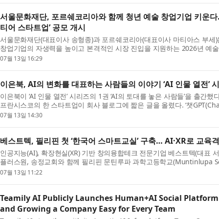
서울문화재단, 포르쉐코리아와 함께 청년 예술 창업기업 키운다… 
티어 스타트업’ 공모 개시
서울문화재단(대표이사 송형종)과 포르쉐코리아(대표이사 마티아스 부세)는
창업기업의 자생력을 높이고 본격적인 시장 진입을 지원하는 2026년 예술
런티어 스타트업’ 공모를 7월...
07월 13일 16:29
이은북, AI의 변화를 대표하는 사람들의 이야기 ‘AI 인물 열전’ 
이은북이 ‘AI 인물 열전’ 시리즈의 1권 ‘AI의 토대를 놓은 사람들’을 출간했다. 
프란시스코의 한 스타트업이 회사 블로그에 짧은 글을 올렸다. ‘챗GPT(Cha
을 리서치 프리뷰로 공개...
07월 13일 14:30
베스트텍, 필리핀 첫 ‘한국어 스마트교실’ 구축… AI·XR로 교육
인공지능(AI), 확장현실(XR) 기반 창의융합테크 전문기업 베스트텍(대표 
플러스원, 송정교회와 함께 필리핀 문틴루파 과학고등학교(Muntinlupa Scienc
첫 번째 한국어 스마트교실을...
07월 13일 11:22
Teamily AI Publicly Launches Human+AI Social Platform
and Growing a Company Easy for Every Team