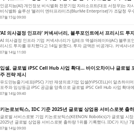
인공지능(AI) 개인정보 비식별화 전문기업 자라소프트(대표 서정우)는 자
비식별화 솔루션 ‘블러미 엔터프라이즈(BlurMe Enterprise)’가 조달청
로 지정됐다고 15일 밝혔다. ...
07월 15일 09:00
‘AI 의사결정 인프라’ 커넥셔너리, 블루포인트에서 프리시드 투
AI 의사결정 인프라 기업 커넥셔너리가 딥테크 액셀러레이터(AC) 블루
리시드 투자를 유치했다고 14일 밝혔다. 투자 금액은 비공개다. 커넥셔너리
정보를 의사결정 가능한 형태로...
07월 14일 11:00
입셀, 글로벌 iPSC Cell Hub 사업 확대… 바이오차이나 글로
주 전략 제시
유도만능줄기세포(iPSC) 기반 재생의료기업 입셀(YiPSCELL)이 알츠하이
포주와 임상등급 iPSC 공급을 양축으로 글로벌 iPSC Cell Hub 사업 확대
월 9일부터 10일까지 서울 ...
07월 14일 09:40
키논로보틱스, IDC 기준 2025년 글로벌 상업용 서비스로봇 출하
글로벌 서비스로봇 기업 키논로보틱스(KEENON Robotics)가 글로벌 시장
2025년 글로벌 상업용 서비스로봇 출하량 1위를 기록했다. IDC가 지난 7
시장 분석에 따르면 2025년 전 세...
07월 14일 09:00