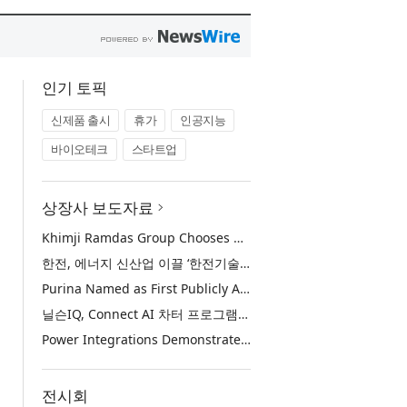
인기 토픽
신제품 출시
휴가
인공지능
바이오테크
스타트업
상장사 보도자료
Khimji Ramdas Group Chooses Rimini Street to Reduce SAP Support Costs, Protect 700+ Customizations and Reinvest Savings in Innovation
한전, 에너지 신산업 이끌 ‘한전기술지주’ 공식 출범
Purina Named as First Publicly Announced NIQ ConnectAI Charter Client
닐슨IQ, Connect AI 차터 프로그램 최초 고객사 ‘퓨리나’ 선정
Power Integrations Demonstrates World’s First 2200 V GaN Technology for Next-Era High-Voltage Power Systems
전시회