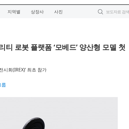
지역별
상장사
사진
리티 로봇 플랫폼 ‘모베드’ 양산형 모델 첫
시회(IREX)’ 최초 참가
그룹