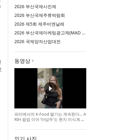
구
2026 부산국제사진제
2026 부산국제주류박람회
2026 제5회 제주비엔날레
2026 부산국제마케팅광고제(MAD STARS 2026)
2026 국제양자산업대전
동영상
전
로
파리에서의 K-Food 열기는 계속된다… A
RIH 팝업 이어 ‘마담두’도 현지 미식계 진
출
인기 사진