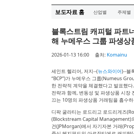
보도자료 홈
산업별
주제별
블록스트림 캐피털 파트너
해 누메우스 그룹 파생상
2026-01-13 16:00
출처:
Komainu
세인트 헬리어, 저지--(
뉴스와이어
)--블
“BCP”)가 누메우스 그룹(Numeus G
한 전략적 계약을 체결했다고 발표했다.
전략과 함께, 변동성 및 파생상품 시장 전문
끄는 10명의 파생상품 거래팀을 흡수하
디팍 굴라티는 로드리고 로드리게즈(Rodr
(Blockstream Capital Manag
건(JPMorgan)에서 자기자본 거래(Pro
중심 헤지펀드인 아르장티에르 캐피털(Arg