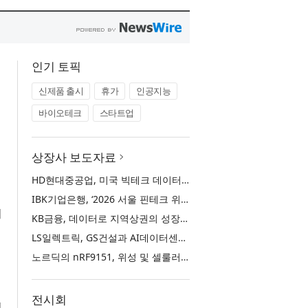
인기 토픽
신제품 출시
휴가
인공지능
바이오테크
스타트업
상장사 보도자료
HD현대중공업, 미국 빅테크 데이터센터에 대규모 발전설비 공급
IBK기업은행, ‘2026 서울 핀테크 위크 데모데이 with IBK기업은행’ 참가기업 모집
이
KB금융, 데이터로 지역상권의 성장을 지원하는 ‘2026 KB상권활성화 인사이트’ 발간
LS일렉트릭, GS건설과 AI데이터센터 직류 배전 사업 협력
노르딕의 nRF9151, 위성 및 셀룰러 IoT 기반 새로운 차원의 커넥티드 기기 개발 지원
전시회
털