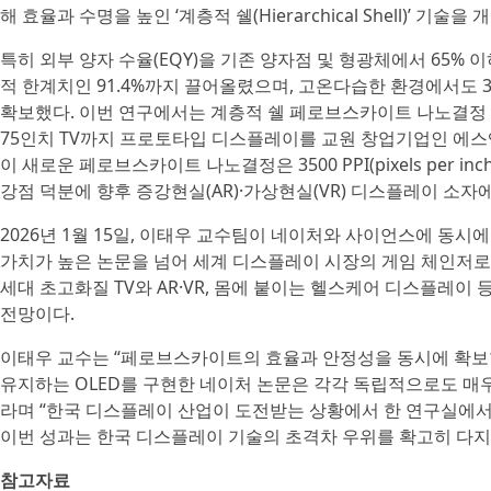
해 효율과 수명을 높인 ‘계층적 쉘(Hierarchical Shell)’ 기술을
특히 외부 양자 수율(EQY)을 기존 양자점 및 형광체에서 65% 
적 한계치인 91.4%까지 끌어올렸으며, 고온다습한 환경에서도 
확보했다. 이번 연구에서는 계층적 쉘 페로브스카이트 나노결정 
75인치 TV까지 프로토타입 디스플레이를 교원 창업기업인 에
이 새로운 페로브스카이트 나노결정은 3500 PPI(pixels per 
강점 덕분에 향후 증강현실(AR)·가상현실(VR) 디스플레이 소자
2026년 1월 15일, 이태우 교수팀이 네이처와 사이언스에 동시
가치가 높은 논문을 넘어 세계 디스플레이 시장의 게임 체인저로 
세대 초고화질 TV와 AR·VR, 몸에 붙이는 헬스케어 디스플레이
전망이다.
이태우 교수는 “페로브스카이트의 효율과 안정성을 동시에 확보
유지하는 OLED를 구현한 네이처 논문은 각각 독립적으로도 매
라며 “한국 디스플레이 산업이 도전받는 상황에서 한 연구실에서
이번 성과는 한국 디스플레이 기술의 초격차 우위를 확고히 다지
참고자료