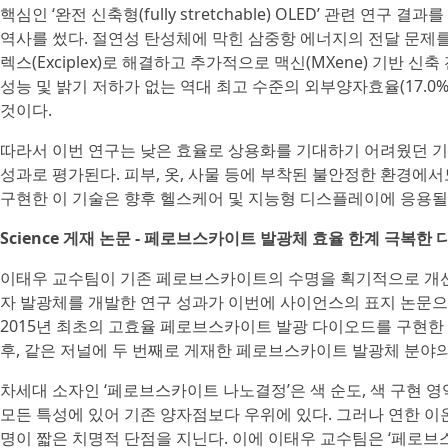
핵심인 ‘완전 신축형(fully stretchable) OLED’ 관련 연
역사를 썼다. 절연성 탄성체에 막힌 삼중항 에너지의 전달 문제
렉스(Exciplex)로 해결하고 추가적으로 맥신(MXene) 기반 
성능 및 밝기 저하가 없는 역대 최고 수준의 외부양자효율(17.0%
것이다.
따라서 이번 연구는 낮은 효율로 상용화를 기대하기 어려웠던 기
성과로 평가된다. 피부, 옷, 사물 등에 부착된 불안정한 환경에서
구현한 이 기술은 향후 헬스케어 및 지능형 디스플레이에 응용될
Science 게재 논문 - 페로브스카이트 발광체 효율 한계 극복한
이태우 교수팀이 기존 페로브스카이트의 수명을 획기적으로 개
자 발광체를 개발한 연구 성과가 이번에 사이언스의 표지 논문으
2015년 최초의 고효율 페로브스카이트 발광 다이오드를 구현한
후, 같은 저널에 두 번째로 게재한 페로브스카이트 발광체 분야의
차세대 소자인 ‘페로브스카이트 나노결정’은 색 순도, 색 구현 영역
모든 특성에 있어 기존 양자점보다 우위에 있다. 그러나 연한 이
명이 짧은 치명적 단점을 지닌다. 이에 이태우 교수팀은 ‘페로