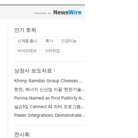
인기 토픽
신제품 출시
휴가
인공지능
바이오테크
스타트업
상장사 보도자료
Khimji Ramdas Group Chooses Rimini Street to Reduce SAP Support Costs, Protect 700+ Customizations and Reinvest Savings in Innovation
한전, 에너지 신산업 이끌 ‘한전기술지주’ 공식 출범
Purina Named as First Publicly Announced NIQ ConnectAI Charter Client
닐슨IQ, Connect AI 차터 프로그램 최초 고객사 ‘퓨리나’ 선정
Power Integrations Demonstrates World’s First 2200 V GaN Technology for Next-Era High-Voltage Power Systems
전시회