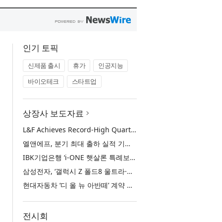
인기 토픽
신제품 출시
휴가
인공지능
바이오테크
스타트업
상장사 보도자료
L&F Achieves Record-High Quarterly Shipments, Begins LFP Supply for North American ESS in Q3 Advancing its Two-Track NCM and LFP Growth Strategy
엘앤에프, 분기 최대 출하 실적 기록… 3분기 북미 ESS향 LFP 공급 착수 NCM+LFP ‘2-Track’ 성장 전략 실현
IBK기업은행 ‘i-ONE 햇살론 특례보증’ 출시
삼성전자, ‘갤럭시 Z 폴드8 울트라·폴드8·플립8’과 ‘갤럭시 워치 울트라2·워치9’ 국내 공식 출시
현대자동차 ‘디 올 뉴 아반떼’ 계약 첫날 1만 대 돌파
전시회