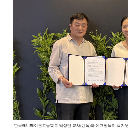
한국애니메이션고등학교 박성민 교사(왼쪽)와 에프팔육이 최지원