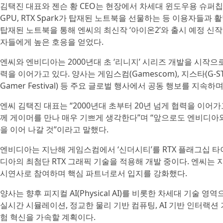
김택진 대표와 젠슨 황 CEO는 현장에서 차세대 윈도우용 슈퍼칩 RT
GPU, RTX Spark가 탑재된 노트북을 선물하는 등 이용자들과 활
탑재된 노트북을 통해 엔씨의 최신작 ‘아이온2’와 출시 예정 신작
자들에게 높은 호응을 얻었다.
엔씨와 엔비디아는 2000년대 초 ‘리니지’ 시리즈 개발을 시작으
력을 이어가고 있다. 양사는 게임스컴(Gamescom), 지스타(G-ST
Gamer Festival) 등 주요 글로벌 행사에서 공동 행보를 지속
엔씨 김택진 대표는 “2000년대 초부터 20년 넘게 협력을 이어
께 게이머를 만나 매우 기쁘게 생각한다”며 “앞으로도 엔비디아와 
을 이어 나갈 것”이라고 말했다.
엔비디아는 지난해 게임스컴에서 ‘신더시티’를 RTX 플래그십 타이
디아의 최첨단 RTX 그래픽 기술을 적용해 개발 중이다. 엔씨는
시연사로 참여하며 핵심 파트너로서 입지를 강화했다.
양사는 향후 피지컬 AI(Physical AI)를 비롯한 차세대 기술 
실시간 시뮬레이션, 정교한 물리 기반 컴퓨팅, AI 기반 인터랙션
험 혁신을 가속할 계획이다.