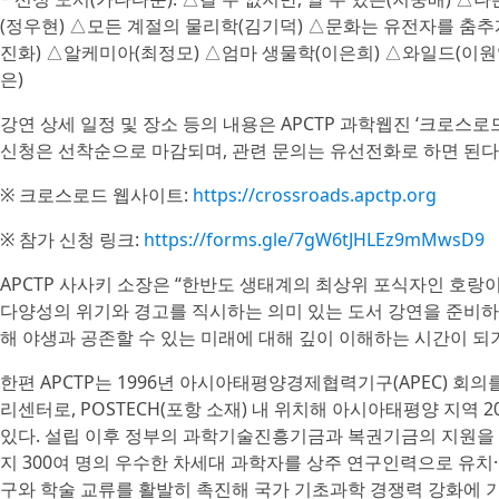
(정우현) △모든 계절의 물리학(김기덕) △문화는 유전자를 춤추
진화) △알케미아(최정모) △엄마 생물학(이은희) △와일드(이원
은)
강연 상세 일정 및 장소 등의 내용은 APCTP 과학웹진 ‘크로스로
신청은 선착순으로 마감되며, 관련 문의는 유선전화로 하면 된다
※ 크로스로드 웹사이트:
https://crossroads.apctp.org
※ 참가 신청 링크:
https://forms.gle/7gW6tJHLEz9mMwsD9
APCTP 사사키 소장은 “한반도 생태계의 최상위 포식자인 호랑
다양성의 위기와 경고를 직시하는 의미 있는 도서 강연을 준비하
해 야생과 공존할 수 있는 미래에 대해 깊이 이해하는 시간이 되
한편 APCTP는 1996년 아시아태평양경제협력기구(APEC) 회
리센터로, POSTECH(포항 소재) 내 위치해 아시아태평양 지역 
있다. 설립 이후 정부의 과학기술진흥기금과 복권기금의 지원을
지 300여 명의 우수한 차세대 과학자를 상주 연구인력으로 유치
구와 학술 교류를 활발히 촉진해 국가 기초과학 경쟁력 강화에 