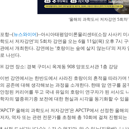
‘올해의 과학도서 저자강연 5회차’
포항--(
뉴스와이어
)--아시아태평양이론물리센터(소장 사사키 미사오,
학도서 저자강연’의 5회차 강연을 오는 6월 11일(목) 오후 7
관에서 개최한다. 강연에는 ‘호랑이는 숲에 살지 않는다’의 저자
로 나선다.
※ 강연 장소: 경북 구미시 옥계동 908 양포도서관 1층 강당
이번 강연에서는 한반도에서 사라진 호랑이의 흔적을 따라가며 
의 공존에 대해 생각해보는 과정을 소개한다. 한때 암 연구를 꿈꾸
안정된 커리어를 두고 국내 유일의 호랑이 연구자가 된 서사도 나
학자의 멸종위기종 보전에 대한 현실과 시각을 동기화할 수 있을
‘APCTP 올해의 과학도서 저자강연’은 APCTP에서 선정한 올해
저자, 역자 또는 관련 전문가를 초청해 총 10회에 걸쳐 진행되
* 선정 도서(가나다순): △갈 수 없지만, 알 수 있는(지웅배) 