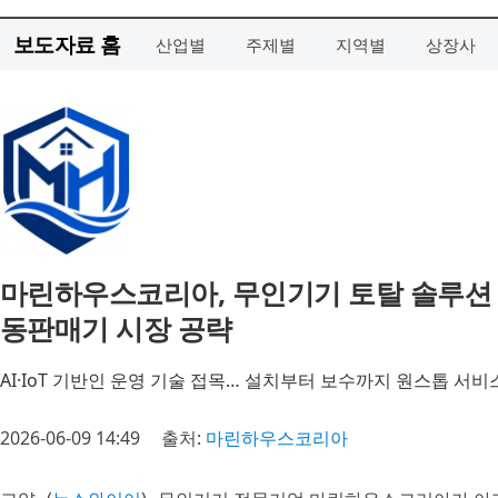
보도자료 홈
산업별
주제별
지역별
상장사
마린하우스코리아, 무인기기 토탈 솔루션 
동판매기 시장 공략
AI·IoT 기반인 운영 기술 접목… 설치부터 보수까지 원스톱 서비
2026-06-09 14:49
출처:
마린하우스코리아