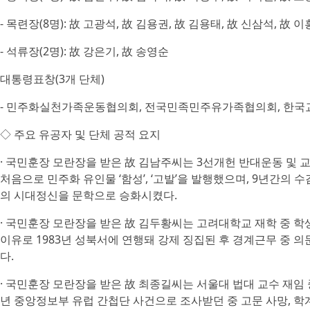
- 목련장(8명): 故 고광석, 故 김용권, 故 김용태, 故 신삼석, 故 
- 석류장(2명): 故 강은기, 故 송영순
대통령표창(3개 단체)
- 민주화실천가족운동협의회, 전국민족민주유가족협의회, 한
◇ 주요 유공자 및 단체 공적 요지
· 국민훈장 모란장을 받은 故 김남주씨는 3선개헌 반대운동 및
처음으로 민주화 유인물 ‘함성’, ‘고발’을 발행했으며, 9년간의 
의 시대정신을 문학으로 승화시켰다.
· 국민훈장 모란장을 받은 故 김두황씨는 고려대학교 재학 중 
이유로 1983년 성북서에 연행돼 강제 징집된 후 경계근무 중 
다.
· 국민훈장 모란장을 받은 故 최종길씨는 서울대 법대 교수 재임 
년 중앙정보부 유럽 간첩단 사건으로 조사받던 중 고문 사망, 학