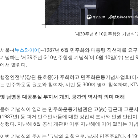
‘제39주년 6·10민주항쟁 기념식’
서울--(
뉴스와이어
)--1987년 6월 민주화와 대통령 직선제를 
기념하는 ‘제39주년 6·10민주항쟁 기념식’이 6월 10일(수) 오
에서 열린다.
행정안전부(장관 윤호중)가 주최하고 민주화운동기념사업회(이
는 민주화운동 원로와 참여자, 시민 등 300여 명이 참석하며, K
옛 남영동 대공분실 부지서 개최, 공간의 역사적 의미 더해
올해 기념식이 열리는 민주화운동기념관은 고(故) 김근태 고문사건
(1987년) 등 과거 민주인사들에 대한 강압적 조사와 인권 탄압
성됐다. 지난해 6월 공식 개관한 이후 지난해에 이어 열리는 기
이번 기념식의 주제는 ‘그날의 외침으로, 날자! 민주주의’다. 4·1