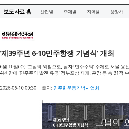
보도자료 홈
산업별
주제별
지역별
상장사
‘제39주년 6·10민주항쟁 기념식’ 개최
6월 10일(수) ‘그날의 외침으로, 날자! 민주주의’ 주제로 서울
4년 만에 ‘민주주의 발전 유공’ 정부포상 재개, 훈장 등 총 31점 
2026-06-10 09:30
출처:
민주화운동기념사업회