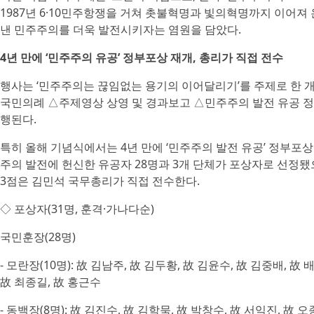
1987년 6·10민주항쟁을 거쳐 촛불혁명과 빛의혁명까지 이어져
낸 민주주의를 더욱 발전시키자는 염원을 담았다.
4년 만에 ‘민주주의 유공’ 정부포상 재개, 총리가 직접 전수
행사는 ‘민주주의는 끊임없는 용기의 이어달리기’를 주제로 한 개
국민의례 △주제영상 상영 및 경과보고 △민주주의 발전 유공 
행된다.
특히 올해 기념식에서는 4년 만에 ‘민주주의 발전 유공’ 정부포
주의 발전에 헌신한 유공자 28명과 3개 단체가 포상자로 선정됐으
3점은 김민석 국무총리가 직접 전수한다.
◇ 포상자(31명, 훈격·가나다순)
국민훈장(28명)
- 모란장(10명): 故 김남주, 故 김두황, 故 김윤수, 故 김중배, 故 
故 최종길, 故 홍근수
- 동백장(8명): 故 김진수, 故 김학묵, 故 박창수, 故 서익진, 故 