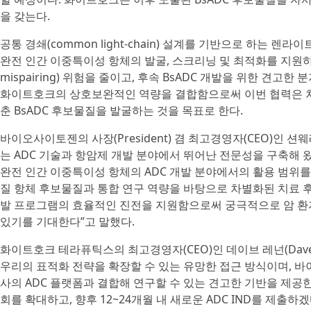
을 갖는다.
공통 경쇄(common light-chain) 설계를 기반으로 하는 렌라이
완전 인간 이중특이성 항체의 발굴, 스크리닝 및 최적화를 지원하는 동
mispairing) 위험을 줄이고, 후속 BsADC 개발을 위한 견
화이트호크의 상호보완적인 역량을 결합함으로써 이번 협력은 차
춘 BsADC 후보물질을 발굴하는 것을 목표로 한다.
바이오사이토젠의 사장(President) 겸 최고경영자(CEO)인 션웨레
는 ADC 기술과 항암제 개발 분야에서 뛰어난 전문성을 구축해 
완전 인간 이중특이성 항체의 ADC 개발 분야에서의 활용 범위를
질 항체 후보물질과 통합 연구 역량을 바탕으로 차별화된 치료 후
발 프로그램의 효율적인 진전을 지원함으로써 궁극적으로 암 환
있기를 기대한다”고 말했다.
화이트호크 테라퓨틱스의 최고경영자(CEO)인 데이브 레넌(Dave 
우리의 표적화 전략을 확장할 수 있는 유망한 접근 방식이며, 
사의 ADC 플랫폼과 결합해 연구할 수 있는 견고한 기반을 제공
회를 확대하고, 향후 12~24개월 내 새로운 ADC IND를 제출