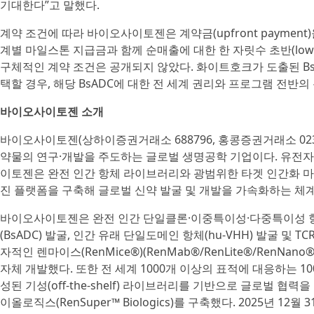
기대한다”고 말했다.
계약 조건에 따라 바이오사이토젠은 계약금(upfront payment
계별 마일스톤 지급금과 함께 순매출에 대한 한 자릿수 초반(low sin
구체적인 계약 조건은 공개되지 않았다. 화이트호크가 도출된 B
택할 경우, 해당 BsADC에 대한 전 세계 권리와 프로그램 전반
바이오사이토젠 소개
바이오사이토젠(상하이증권거래소 688796, 홍콩증권거래소 023
약물의 연구·개발을 주도하는 글로벌 생명공학 기업이다. 유전자
이토젠은 완전 인간 항체 라이브러리와 광범위한 타겟 인간화 마
진 플랫폼을 구축해 글로벌 신약 발굴 및 개발을 가속화하는 체
바이오사이토젠은 완전 인간 단일클론·이중특이성·다중특이성 항
(BsADC) 발굴, 인간 유래 단일도메인 항체(hu-VHH) 발굴 및 TC
자적인 렌마이스(RenMice®)(RenMab®/RenLite®/RenNano®
자체 개발했다. 또한 전 세계 1000개 이상의 표적에 대응하는 1
성된 기성(off-the-shelf) 라이브러리를 기반으로 글로벌 협
이올로직스(RenSuper™ Biologics)를 구축했다. 2025년 12월