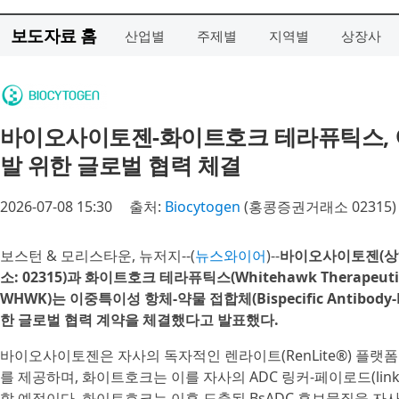
보도자료 홈
산업별
주제별
지역별
상장사
바이오사이토젠-화이트호크 테라퓨틱스, 이
발 위한 글로벌 협력 체결
2026-07-08 15:30
출처:
Biocytogen
(홍콩증권거래소 02315)
보스턴 & 모리스타운, 뉴저지--(
뉴스와이어
)--
바이오사이토젠(상하
소: 02315)과 화이트호크 테라퓨틱스(Whitehawk Therapeutic
WHWK)는 이중특이성 항체-약물 접합체(Bispecific Antibody-D
한 글로벌 협력 계약을 체결했다고 발표했다.
바이오사이토젠은 자사의 독자적인 렌라이트(RenLite®) 플랫
를 제공하며, 화이트호크는 이를 자사의 ADC 링커-페이로드(linke
할 예정이다. 화이트호크는 이후 도출된 BsADC 후보물질을 자