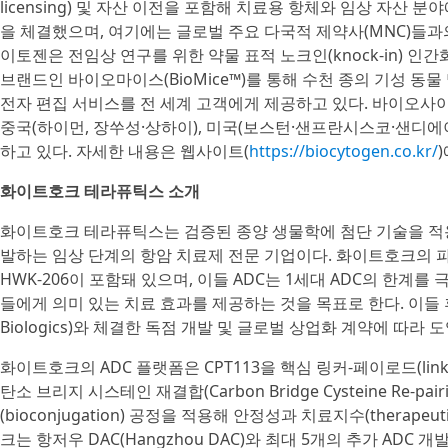
licensing) 및 자산 이전을 포함해 치료용 항체와 임상 자산 
을 체결했으며, 여기에는 글로벌 주요 다국적 제약사(MNC)들
이토젠은 전임상 연구를 위한 약물 표적 노크인(knock-in) 인
브랜드인 바이오마이스(BioMice™)를 통해 수천 종의 기성 동물
전자 편집 서비스를 전 세계 고객에게 제공하고 있다. 바이오사
중국(하이먼, 장쑤성·상하이), 미국(보스턴·샌프란시스코·샌디에
하고 있다. 자세한 내용은 웹사이트(
https://biocytogen.co.kr/
화이트호크 테라퓨틱스 소개
화이트호크 테라퓨틱스는 검증된 종양 생물학에 첨단 기술을 적
발하는 임상 단계의 항암 치료제 전문 기업이다. 화이트호크의 파이프
HWK-206이 포함돼 있으며, 이들 ADC는 1세대 ADC의 한계
들에게 의미 있는 치료 효과를 제공하는 것을 목표로 한다. 이들
Biologics)와 체결한 독점 개발 및 글로벌 상업화 계약에 따라 
화이트호크의 ADC 플랫폼은 CPT113을 핵심 링커-페이로드(linke
탄소 브리지 시스테인 재결합(Carbon Bridge Cysteine Re-pai
(bioconjugation) 공정을 적용해 안정성과 치료지수(therapeu
크는 항저우 DAC(Hangzhou DAC)와 최대 5개의 추가 ADC 