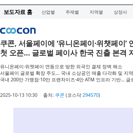
보도자료 홈
산업별
주제별
지역별
상장사
쿠콘, 서울페이에 ‘유니온페이·위챗페이’
첫 오픈… 글로벌 페이사 한국 진출 본격 
유니온페이∙위챗페이 연동으로 방한 외국인 결제 장벽 해소
서울페이 글로벌 확장 주도… 국내 소상공인 매출 다각화 및 지
국내 200만 가맹점·10만 프랜차이즈·4만 ATM 인프라 기반… 
2025-10-13 10:30
출처:
쿠콘
(코스닥
294570
)