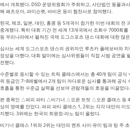
에서 개최됐다. DSD 운영위원회가 주최하고, 사단법인 동물과사
해 페츠모아, 파미슨펫, 바비온 등이 협찬사로 참여했다.
한국, 체코, 일본, 대만, 홍콩 등 5개국이 참가한 이번 대회의 
중계됐다. 특히 대회 기간 전 세계 13개국에서 조회수 7000회
등 우리나라에서 펼쳐진 국제 도그스포츠 댄스 대회에 대한 많은
심사는 세계 도그스포츠 댄스의 권위자인 루츠카 플레보바와 치
정성을 더했다. 대회 말미에는 심사위원들이 직접 시범 공연을 
전했다.
수준별로 응시할 수 있는 트릭 클래스에서는 총 40개 팀이 공식
위 등급인 7~8레벨에서 2개 팀이 까다로운 심사를 통과해 공식
호흡을 통한 수준급 실력을 선보여 관람객들의 호응을 이끌었다.
본 종목인 △퍼피 파티 △비기너 △오픈 트릿 △오픈 클래스 등 4
상의 영예를 안았다. 퍼피 파티 클래스 1, 2위는 각각 대만의 이
지했다. 3위에는 한국의 최원정-라노 팀이 올랐다.
비기너 클래스 1위와 2위는 대만의 켄트 사이-유미 팀과 팅 주 초