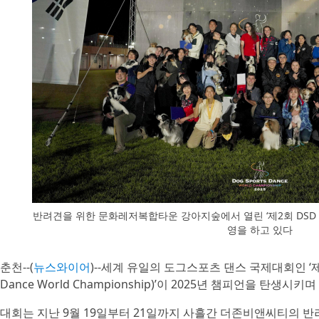
반려견을 위한 문화레저복합타운 강아지숲에서 열린 ‘제2회 DSD 
영을 하고 있다
춘천--(
뉴스와이어
)--세계 유일의 도그스포츠 댄스 국제대회인 ‘제2
Dance World Championship)’이 2025년 챔피언을 탄생시
대회는 지난 9월 19일부터 21일까지 사흘간 더존비앤씨티의